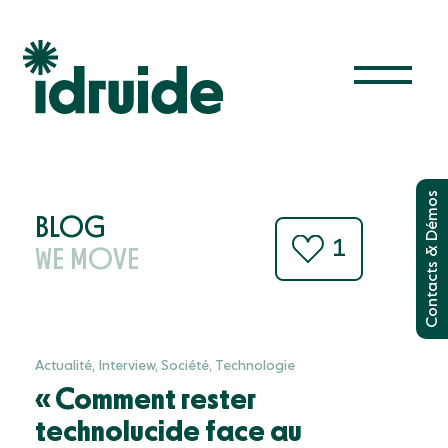
Solutions
& Démos
Administrer les appareils
BLOG
1
Filtrer internet
WE MOVE
Contacts
Gérer la classe
Utiliser les manuels
Le futur est étincelant
Actualité, Interview, Société, Technologie
« Comment rester
Ressources
technolucide face au
Blog