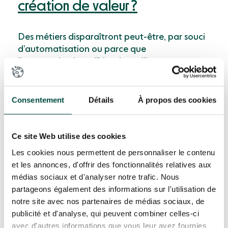
création de valeur ?
Des métiers disparaîtront peut-être, par souci
d’automatisation ou parce que
l’automatisation offrira de meilleures
garanties de sécurité et de productivité. La
majorité des professions vont surtout utiliser
de plus
en plus les machines sans qu’elles ne
Consentement
Détails
À propos des cookies
puissent,
à l’instar des IA
génératives,
distinguer le vrai du faux ou raisonner. Mais les
systèmes algorithmiques ont une capacité à
Ce site Web utilise des cookies
gérer l’infobésité, la masse de données, que
Les cookies nous permettent de personnaliser le contenu
notre cerveau n’a pas. En cela, ils offrent des
et les annonces, d'offrir des fonctionnalités relatives aux
possibilités incroyables. D’où l’importance de
médias sociaux et d'analyser notre trafic. Nous
comprendre ce qu’elles peuvent pour nous.
partageons également des informations sur l'utilisation de
notre site avec nos partenaires de médias sociaux, de
Le terreau de culture – scientifique – doit venir
publicité et d'analyse, qui peuvent combiner celles-ci
de ceux qui manipulent l’IA. Il s’agit d’adopter
avec d'autres informations que vous leur avez fournies