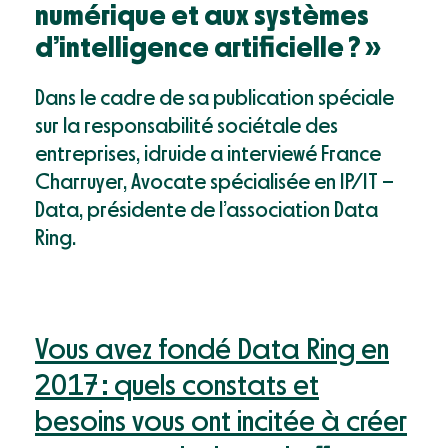
Mon compte
numérique et aux systèmes
Webinaires & événements
d’intelligence artificielle ? »
Documentation
Success Stories
Dans le cadre de sa publication spéciale
Support
sur la responsabilité sociétale des
entreprises, idruide a interviewé France
Charruyer, Avocate spécialisée en IP/IT –
Data, présidente de l’association
Data
Ring
.
Vous avez fondé Data Ring en
2017 : quels constats et
besoins vous ont incitée à créer