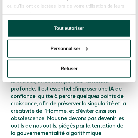
une approche par les risques et de mettre en
ou qu'ils ont collectées lors de votre utilisation de leurs
place des bonnes pratiques de mise en
services. Vous consentez à nos cookies si vous
conformité, comme l’exposent les guides de la
continuez à utiliser notre site Web.
CNIL par exemple, et de coconstruire des
Tout autoriser
usages éthiques et responsables pour
rechercher de la valeur.
Personnaliser
Le principal risque revient à déléguer par
lassitude, paresse ou aveuglement, sa
Refuser
capacité de choisir à une intelligence
artificielle, en se trompant sur sa nature
profonde. Il est essentiel d’imposer une IA de
confiance, quitte à perdre quelques points de
croissance, afin de préserver la singularité et la
créativité de l’Homme, et d’éviter ainsi son
obsolescence. Nous ne devons pas devenir les
outils de nos outils, piégés par la tentation de
la gouvernementalité algorithmique.