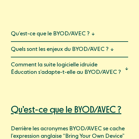
Mon compte
Webinaires & événements
Documentation
Success Stories
Qu’est-ce que le BYOD/AVEC ?
Support
Quels sont les enjeux du BYOD/AVEC ?
Comment la suite logicielle idruide
Éducation s’adapte-t-elle au BYOD/AVEC ?
Qu’est-ce que le BYOD/AVEC ?
Derrière les acronymes BYOD/AVEC se cache
l’expression anglaise “Bring Your Own Device”