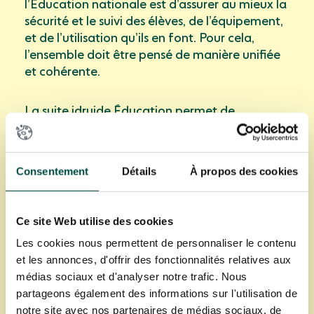
l’Éducation nationale est d’assurer au mieux la
sécurité et le suivi des élèves, de l’équipement,
et de l’utilisation qu’ils en font. Pour cela,
l’ensemble doit être pensé de manière unifiée
et cohérente.
La suite idruide Éducation permet de
répondre à ce besoin de gestion unifiée des
terminaux et de sécurité.
La
MDM
Stonehenge
vous permet de configurer et de gérer votre
Consentement
Détails
À propos des cookies
parc numérique à distance. Avec une
connexion Internet, l’administrateur peut
adresser des ordres et récupérer des rapports
Ce site Web utilise des cookies
sur l’ensemble des terminaux administrés.
Les cookies nous permettent de personnaliser le contenu
et les annonces, d'offrir des fonctionnalités relatives aux
idruide Web Secure permet de piloter les
médias sociaux et d'analyser notre trafic. Nous
paramètres de
filtrage Internet sur tous les
partageons également des informations sur l'utilisation de
appareils de votre parc numérique
, mobile et
notre site avec nos partenaires de médias sociaux, de