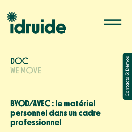
Solutions
& Démos
DOC
Administrer les appareils
WE MOVE
Filtrer internet
Contacts
Gérer la classe
Utiliser les manuels
BYOD/AVEC : le matériel
Le futur est étincelant
personnel dans un cadre
Ressources
professionnel
Blog