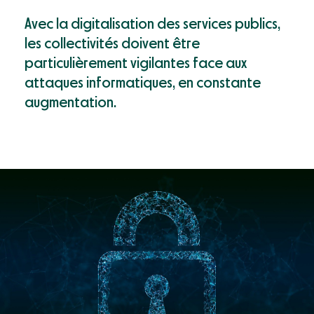
Mon compte
Webinaires & événements
Avec la digitalisation des services publics,
Documentation
les collectivités doivent être
Success Stories
particulièrement vigilantes face aux
attaques informatiques, en constante
Support
augmentation.