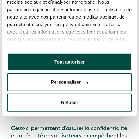
médias sociaux et d'analyser notre trafic. Nous
le réseau des RSSI des collectivités. Ils
partageons également des informations sur l'utilisation de
permettent de ­discuter des risques et des
notre site avec nos partenaires de médias sociaux, de
mesures prises ou de se rassembler afin de
publicité et d'analyse, qui peuvent combiner celles-ci
faire front commun.
avec d'autres informations que vous leur avez fournies
ou qu'ils ont collectées lors de votre utilisation de leurs
services. Vous consentez à nos cookies si vous
continuez à utiliser notre site Web.
Des outils pour assurer la
Tout autoriser
sécurité numérique
Personnaliser
Des outils existent pour garantir la sécurité
numérique des utilisateurs, d’autant plus alors
Refuser
que les appareils gagnent de plus en plus en
mobilité.
Ceux-ci permettent d’assurer la confidentialité
et la sécurité des utilisateurs en empêchant les