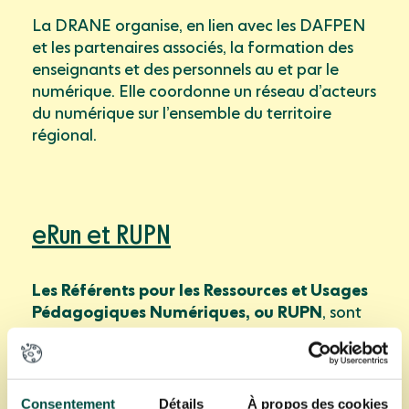
La DRANE organise, en lien avec les DAFPEN
et les partenaires associés, la formation des
enseignants et des personnels au et par le
numérique. Elle coordonne un réseau d’acteurs
du numérique sur l’ensemble du territoire
régional.
eRun et RUPN
Les Référents pour les Ressources et Usages
Pédagogiques Numériques, ou RUPN
, sont
des relais indispensables de la DANE pour
faire vivre cette politique du numérique
éducatif au sein de chaque établissement du
second degré. Concrètement, ce sont des
Consentement
Détails
À propos des cookies