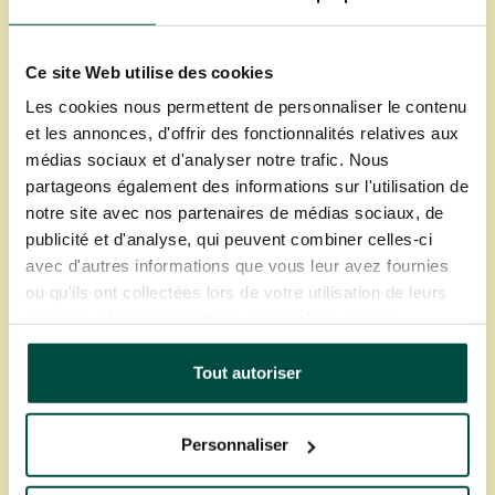
enseignants qui ont une appétence et/ou des
compétences particulières pour le numérique,
qui sont chargés d’accompagner leurs
Ce site Web utilise des cookies
collègues dans la prise en main des appareils
Les cookies nous permettent de personnaliser le contenu
et solutions numériques.
et les annonces, d'offrir des fonctionnalités relatives aux
médias sociaux et d'analyser notre trafic. Nous
Dans le premier degré, on parle d’un
partageons également des informations sur l'utilisation de
enseignant référent pour les usages du
notre site avec nos partenaires de médias sociaux, de
numérique, ou eRUN
. Celui-ci exerce plusieurs
publicité et d'analyse, qui peuvent combiner celles-ci
missions, comme :
avec d'autres informations que vous leur avez fournies
ou qu'ils ont collectées lors de votre utilisation de leurs
services. Vous consentez à nos cookies si vous
l’accompagnement des enseignants, des
continuez à utiliser notre site Web.
équipes d’écoles et de circonscriptions
Tout autoriser
la formation des enseignants aux usages du
numérique
l’aide et le conseil dans la mise en œuvre de
Personnaliser
la politique éducative