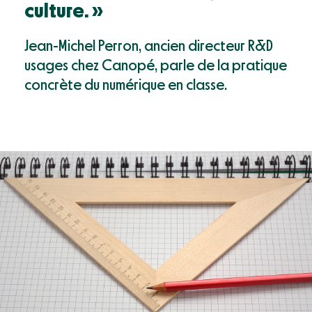
Mon compte
culture. »
Webinaires & événements
Documentation
Jean-Michel Perron,
ancien directeur R&D
Success Stories
usages chez Canopé, parle de la pratique
Support
concrète du numérique en classe.