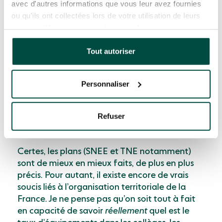
avec d'autres informations que vous leur avez fournies
Quels sont les grands enjeux du
ou qu'ils ont collectées lors de votre utilisation de leurs
services. Vous consentez à nos cookies si vous
numérique éducatif aujourd’hui ?
continuez à utiliser notre site Web.
Tout autoriser
Je pense que la crise sanitaire n’a pas changé
grand-chose. Certes, il y a peut-être plus de
Personnaliser
numérique dans les classes, plus
d’équipements, mais ça ne change pas la
dichotomie entre les discours, les vœux, et ce
Refuser
qui existe concrètement sur le terrain.
Certes, les plans (SNEE et TNE notamment)
sont de mieux en mieux faits, de plus en plus
précis. Pour autant, il existe encore de vrais
soucis liés à l’organisation territoriale de la
France. Je ne pense pas qu’on soit tout à fait
en capacité de savoir
réellement
quel est le