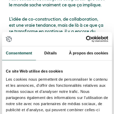
le monde sache vraiment ce que ça implique.
L’idée de co-construction, de collaboration,
est une vraie tendance, mais de là à ce que ça
se transforme en pratique, il y a encore du
chemin.
Le problème selon moi, c’est que nous sommes
Consentement
Détails
À propos des cookies
encore dans une organisation trop centralisée,
trop hiérarchisée. Le système est très
pyramidal, avec des directives qui émanent du
Ce site Web utilise des cookies
ministère, qui s’occupe de tout. Un enseignant
Les cookies nous permettent de personnaliser le contenu
doit passer par de nombreuses strates
et les annonces, d'offrir des fonctionnalités relatives aux
décisionnelles avant d’avoir une validation, ce
médias sociaux et d'analyser notre trafic. Nous
qui rogne sérieusement la motivation.
partageons également des informations sur l'utilisation de
notre site avec nos partenaires de médias sociaux, de
publicité et d'analyse, qui peuvent combiner celles-ci