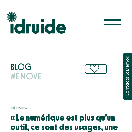
Solutions
& Démos
Administrer les appareils
BLOG
Filtrer internet
WE MOVE
Contacts
Gérer la classe
Utiliser les manuels
Le futur est étincelant
Interview
« Le numérique est plus qu’un
Ressources
outil, ce sont des usages, une
Blog