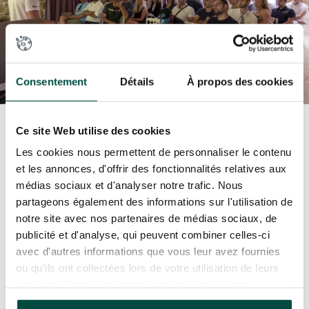
Consentement
Détails
À propos des cookies
Ce site Web utilise des cookies
Les cookies nous permettent de personnaliser le contenu
et les annonces, d'offrir des fonctionnalités relatives aux
médias sociaux et d'analyser notre trafic. Nous
partageons également des informations sur l'utilisation de
notre site avec nos partenaires de médias sociaux, de
Des partenariats solides et une
publicité et d'analyse, qui peuvent combiner celles-ci
avec d'autres informations que vous leur avez fournies
visibilité accrue
ou qu'ils ont collectées lors de votre utilisation de leurs
services. Vous consentez à nos cookies si vous
Au fil des années, idruide s’est bâtie une
continuez à utiliser notre site Web.