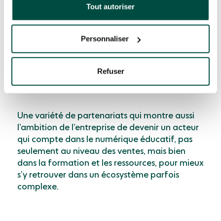
réputation dans le
secteur de l’EdTech
. Cela a
Tout autoriser
notamment permis de créer des partenariats
d’envergure avec de nombreux acteurs du
Personnaliser
secteur, des distributeurs (CFI, Koésio, etc.) aux
constructeurs (Samsung, Dell), en passant par
des agents de l’Éducation nationale, comme
Refuser
les ERUN, à travers l’AFT-RN, l’Association des
Formateurs TICE Réseau National.
Une variété de partenariats qui montre aussi
l’ambition de l’entreprise de devenir un acteur
qui compte dans le numérique éducatif, pas
seulement au niveau des ventes, mais bien
dans la formation et les ressources, pour mieux
s’y retrouver dans un écosystème parfois
complexe.