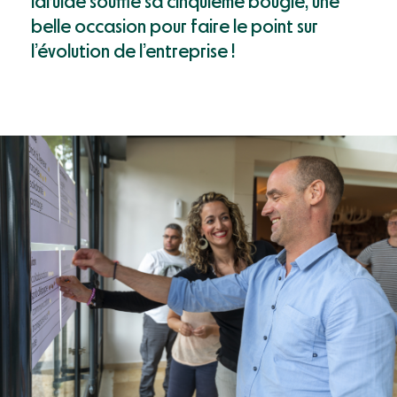
idruide souffle sa cinquième bougie, une
Mon compte
Webinaires & événements
belle occasion pour faire le point sur
Documentation
l’évolution de l’entreprise !
Success Stories
Support