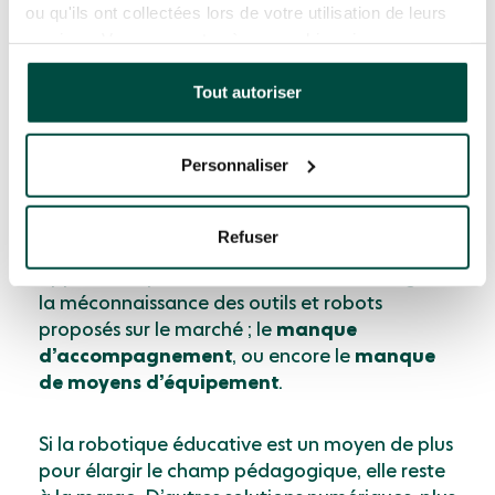
largement été reléguée depuis la crise
ou qu'ils ont collectées lors de votre utilisation de leurs
sanitaire. Celle-ci a entraîné un
renforcement
services. Vous consentez à nos cookies si vous
des
outils de gestion de classe
et de
parcs
continuez à utiliser notre site Web.
numériques
pour assurer la continuité
Tout autoriser
pédagogique
quand les établissements sont
fermés.
Personnaliser
De plus, certains
freins à l’usage
de robots en
classe restent encore très présents : la
Refuser
méconnaissance
et l’appréhension des
apprenants pour cette nouvelle technologie ;
la méconnaissance des outils et robots
proposés sur le marché ; le
manque
d’accompagnement
, ou encore le
manque
de moyens d’équipement
.
Si la robotique éducative est un moyen de plus
pour élargir le champ pédagogique, elle reste