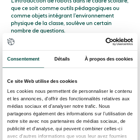
L’introduction de robots dans le cadre scolaire,
que ce soit comme outils pédagogiques ou
comme objets intégrant l’environnement
physique de la classe, soulève un certain
nombre de questions.
Avec des robots de plus en plus intelligents et
autonomes, comment la posture de
Consentement
Détails
À propos des cookies
l’enseignant peut-elle évoluer ? Faut-il utiliser
le robot comme assistant d’éducation pour
assurer les tâches répétitives, à moindre valeur
Ce site Web utilise des cookies
ajoutée ? Ou utiliser demain le robot comme «
Les cookies nous permettent de personnaliser le contenu
professeur associé » ?
et les annonces, d'offrir des fonctionnalités relatives aux
médias sociaux et d'analyser notre trafic. Nous
De plus, la question de l’utilisation de
robots
partageons également des informations sur l'utilisation de
de « téléprésence »
, qui permettent de
notre site avec nos partenaires de médias sociaux, de
desserrer la contrainte de la présence physique
publicité et d'analyse, qui peuvent combiner celles-ci
des élèves et des enseignants en classe, a
avec d'autres informations que vous leur avez fournies