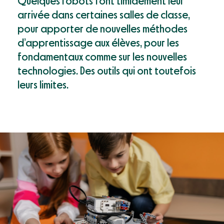
Quelques robots font timidement leur
Mon compte
Webinaires & événements
arrivée dans certaines salles de classe,
Documentation
pour apporter de nouvelles méthodes
Success Stories
d’apprentissage aux élèves, pour les
fondamentaux comme sur les nouvelles
Support
technologies. Des outils qui ont toutefois
leurs limites.