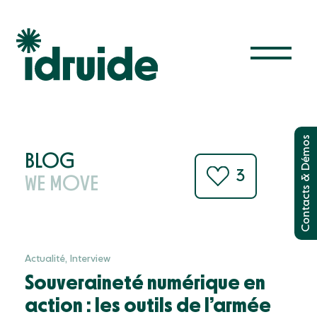
Solutions
& Démos
Administrer les appareils
BLOG
3
Filtrer internet
WE MOVE
Contacts
Gérer la classe
Utiliser les manuels
Le futur est étincelant
Actualité, Interview
Souveraineté numérique en
Ressources
action : les outils de l’armée
Blog