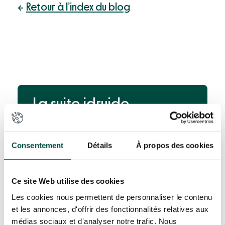
Retour à l’index du blog
La suite idruide
Education permet
d’administrer, d’animer
Consentement
Détails
À propos des cookies
et de valoriser
vos parcs
d’appareils mobiles
Ce site Web utilise des cookies
Les cookies nous permettent de personnaliser le contenu
et les annonces, d'offrir des fonctionnalités relatives aux
Réserver une démo en ligne
médias sociaux et d'analyser notre trafic. Nous