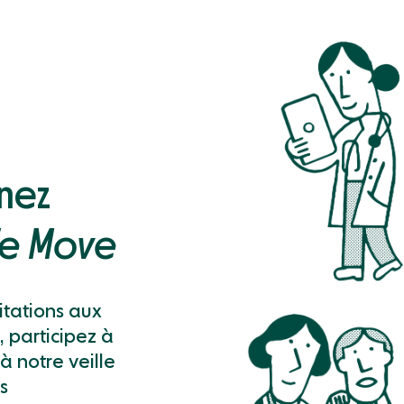
gnez
e Move
vitations aux
 participez à
à notre veille
s