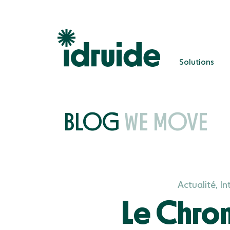
Solutions
Solutions
BLOG
WE MOVE
Actualité, In
Le Chro