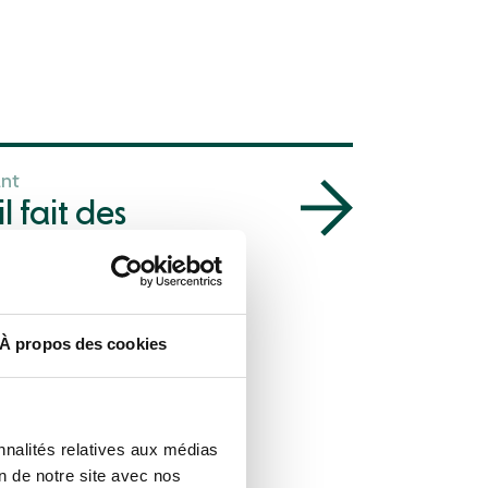
ant
l fait des
s personnelles
es si elles
nt en dehors de
À propos des cookies
 Tirer le meilleur
rique tout en
eant les données
nnalités relatives aux médias
on de notre site avec nos