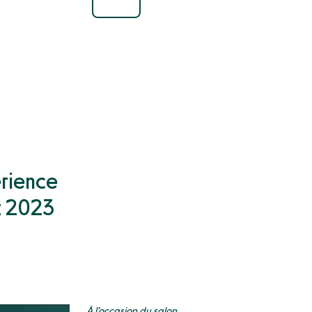
a
érience
t 2023
À l’occasion du salon