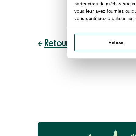
navigateur web 
partenaires de médias sociaux
vous leur avez fournies ou qu
vous continuez à utiliser not
Retour à l’index du blog
Refuser