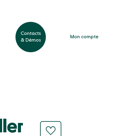
Contacts
Contacts
Mon compte
Mon compte
& Démos
& Démos
ler