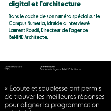
Mon compte
digital et lʼarchitecture
Webinaires & événements
Documentation
Dans le cadre de son numéro spécial sur le
Success Stories
Campus Numeria, idruide a interviewé
Support
Laurent Roudil, Directeur de lʼagence
ReMIND Architecte.