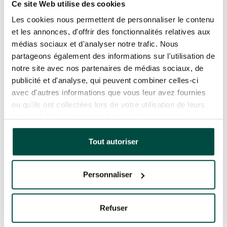
Ce site Web utilise des cookies
à venir que dans le processus qui a permis de le
Les cookies nous permettent de personnaliser le contenu
mettre en place.
et les annonces, d'offrir des fonctionnalités relatives aux
médias sociaux et d'analyser notre trafic. Nous
Je retiens aussi la qualité humaine et
partageons également des informations sur l'utilisation de
relationnelle de tous les interlocuteurs. Un
notre site avec nos partenaires de médias sociaux, de
grand projet, cʼest dʼabord une question de
publicité et d'analyse, qui peuvent combiner celles-ci
personnes, de partenaires et dʼintervenants,
avec d'autres informations que vous leur avez fournies
dʼéchanges. Le contexte idéal, en tant
ou qu'ils ont collectées lors de votre utilisation de leurs
quʼarchitecte, est de sʼinscrire dans un
services. Vous consentez à nos cookies si vous
environnement dʼécoute et de partage, avec
continuez à utiliser notre site Web.
des passionnés de leur sujet. Un mélange de
Tout autoriser
personnalités, une synergie de motivations et
dʼexpertises. La nature dʼun projet est dʼautant
plus fédératrice quʼil porte une forte ambition,
Personnaliser
comme avec le
Campus Numeria
.
Refuser