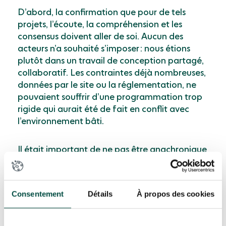
Dʼabord, la confirmation que pour de tels
projets, lʼécoute, la compréhension et les
consensus doivent aller de soi. Aucun des
acteurs nʼa souhaité sʼimposer : nous étions
plutôt dans un travail de conception partagé,
collaboratif. Les contraintes déjà nombreuses,
données par le site ou la réglementation, ne
pouvaient souffrir dʼune programmation trop
rigide qui aurait été de fait en conflit avec
lʼenvironnement bâti.
Il était important de ne pas être anachronique
et dʼapporter une réponse en cohérence avec
notre temps : considérer les questions de la
pérennité des ouvrages, de lʼimpact
Consentement
Détails
À propos des cookies
environnemental, de la qualité dʼusage, de la
réversibilité des interventions… Ce projet se
veut donc prospectif tant dans sa destination