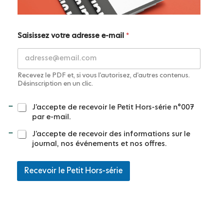
*
Saisissez votre adresse e-mail
*
a
d
r
e
s
Recevez le PDF et, si vous l’autorisez, d’autres contenus.
s
Désinscription en un clic.
e
S
C
J’accepte de recevoir le Petit Hors-série n°007
a
o
par e-mail.
i
n
s
s
J’accepte de recevoir des informations sur le
i
e
journal, nos événements et nos offres.
s
n
s
t
e
Recevoir le Petit Hors-série
e
z
m
e
n
t
*