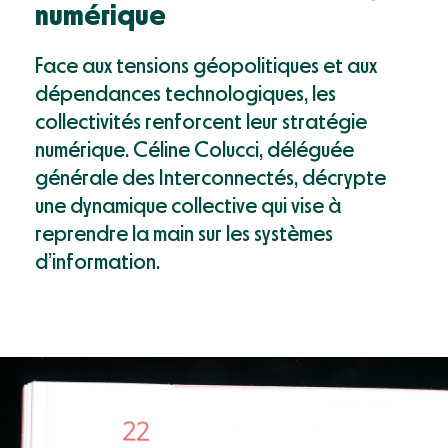
Mon compte
numérique
Webinaires & événements
Documentation
Face aux tensions géopolitiques et aux
Success Stories
dépendances technologiques, les
Support
collectivités renforcent leur stratégie
numérique. Céline Colucci, déléguée
générale des Interconnectés, décrypte
une dynamique collective qui vise à
reprendre la main sur les systèmes
d’information.