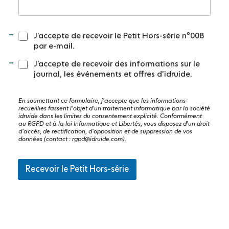
C
J’accepte de recevoir le Petit Hors-série n°008
o
par e-mail.
n
s
J’accepte de recevoir des informations sur le
e
journal, les événements et offres d'idruide.
n
t
En soumettant ce formulaire, j’accepte que les informations
e
recueillies fassent l’objet d’un traitement informatique par la société
m
idruide dans les limites du consentement explicité. Conformément
e
au RGPD et à la loi Informatique et Libertés, vous disposez d’un droit
n
d’accès, de rectification, d’opposition et de suppression de vos
données (contact :
rgpd@idruide.com
).
t
*
Recevoir le Petit Hors-série