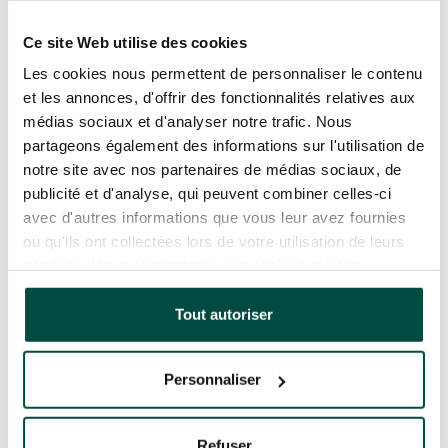
Ce site Web utilise des cookies
Lors du colloque que nous organisons à
l’Assemblée nationale le 30/03, Les
Les cookies nous permettent de personnaliser le contenu
Interconnectés partageront les attentes des
et les annonces, d'offrir des fonctionnalités relatives aux
collectivités auprès de parlementaires et des
médias sociaux et d'analyser notre trafic. Nous
représentants du CSF. L’objectif est de poser
partageons également des informations sur l'utilisation de
les bases d’un engagement des acteurs publics
notre site avec nos partenaires de médias sociaux, de
et privés à travers la mise en place de cadres
publicité et d'analyse, qui peuvent combiner celles-ci
de référence partagés et l’organisation
avec d'autres informations que vous leur avez fournies
d’échanges réguliers.
ou qu'ils ont collectées lors de votre utilisation de leurs
services. Vous consentez à nos cookies si vous
continuez à utiliser notre site Web.
Les collectivités, également impliquées dans le
Tout autoriser
développement économique, ne sont pas en
opposition avec les entreprises. Mais elles
recherchent des solutions adaptées à leurs
Personnaliser
besoins, dans une logique de co-construction.
Cette articulation vise à faire émerger des
offres pertinentes et à structurer durablement
Refuser