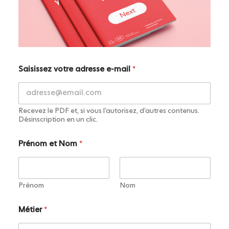
e
Saisissez votre adresse e-mail
*
t
M
é
t
i
Recevez le PDF et, si vous l’autorisez, d’autres contenus.
e
Désinscription en un clic.
r
*
Prénom et Nom
*
Prénom
Nom
Métier
*