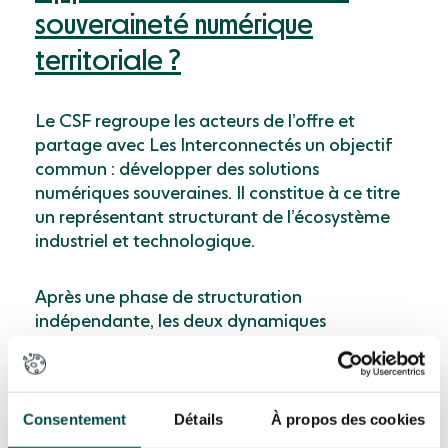
souveraineté numérique
territoriale ?
Le CSF regroupe les acteurs de l’offre et
partage avec Les Interconnectés un objectif
commun : développer des solutions
numériques souveraines. Il constitue à ce titre
un représentant structurant de l’écosystème
industriel et technologique.
Après une phase de structuration
indépendante, les deux dynamiques
convergent aujourd’hui. Des échanges sont
engagés pour confronter les attentes des
collectivités et les offres du marché,
notamment autour des critères définis dans la
Consentement
Détails
À propos des cookies
démarche TIE BREAK.