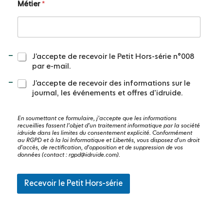
Métier
*
P
r
é
n
o
m
C
J’accepte de recevoir le Petit Hors-série n°008
o
par e-mail.
n
s
J’accepte de recevoir des informations sur le
e
journal, les événements et offres d'idruide.
n
t
En soumettant ce formulaire, j’accepte que les informations
e
recueillies fassent l’objet d’un traitement informatique par la société
m
idruide dans les limites du consentement explicité. Conformément
e
au RGPD et à la loi Informatique et Libertés, vous disposez d’un droit
n
d’accès, de rectification, d’opposition et de suppression de vos
données (contact :
rgpd@idruide.com
).
t
*
Recevoir le Petit Hors-série