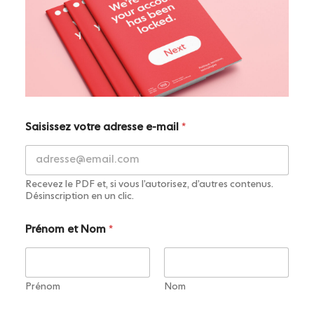
Saisissez votre adresse e-mail
*
Recevez le PDF et, si vous l’autorisez, d’autres contenus.
Désinscription en un clic.
*
Prénom et Nom
*
a
d
r
e
s
Prénom
Nom
s
e