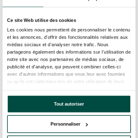
concernant l’évolution des
adhésions ?
Ce site Web utilise des cookies
Les cookies nous permettent de personnaliser le contenu
Le label constitue une porte d’entrée
et les annonces, d'offrir des fonctionnalités relatives aux
pertinente, notamment en termes de visibilité.
médias sociaux et d'analyser notre trafic. Nous
Mais l’intérêt principal réside dans les services
partageons également des informations sur l'utilisation de
proposés : accès à l’Atlaas, capacité de
notre site avec nos partenaires de médias sociaux, de
benchmark, accompagnement des politiques
publicité et d'analyse, qui peuvent combiner celles-ci
numériques et participation à une dynamique
avec d'autres informations que vous leur avez fournies
de projets, partage et diffusion d’un cadre
ou qu'ils ont collectées lors de votre utilisation de leurs
permettant la mise en œuvre d’une feuille de
services. Vous consentez à nos cookies si vous
route des projets de politiques publiques
continuez à utiliser notre site Web.
numériques de sa collectivité.
Tout autoriser
Ville Internet offre des outils et des services
que l’on ne retrouve pas dans d’autres réseaux,
Personnaliser
notamment sur les usages du numérique.